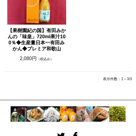
【果樹園紀の国】有田みか
んの「味皇」720ml果汁10
0％◆生産量日本一有田み
かん◆プレミア和歌山
2,080円
（税込み）
表示件数：1～3/3