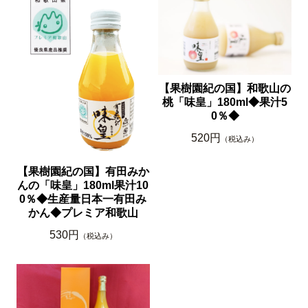
【果樹園紀の国】和歌山の
桃「味皇」180ml◆果汁5
0％◆
520円
（税込み）
【果樹園紀の国】有田みか
んの「味皇」180ml果汁10
0％◆生産量日本一有田み
かん◆プレミア和歌山
530円
（税込み）