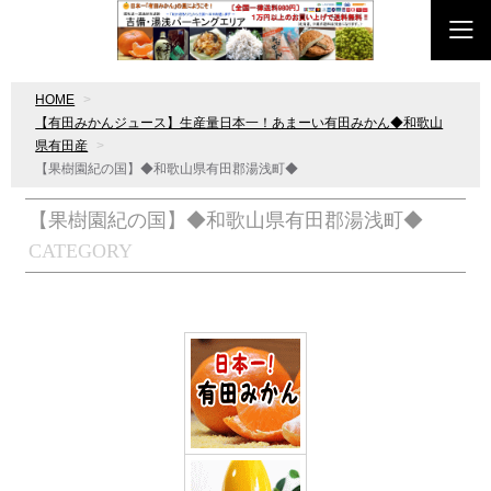
HOME
【有田みかんジュース】生産量日本一！あまーい有田みかん◆和歌山
県有田産
【果樹園紀の国】◆和歌山県有田郡湯浅町◆
【果樹園紀の国】◆和歌山県有田郡湯浅町◆
CATEGORY