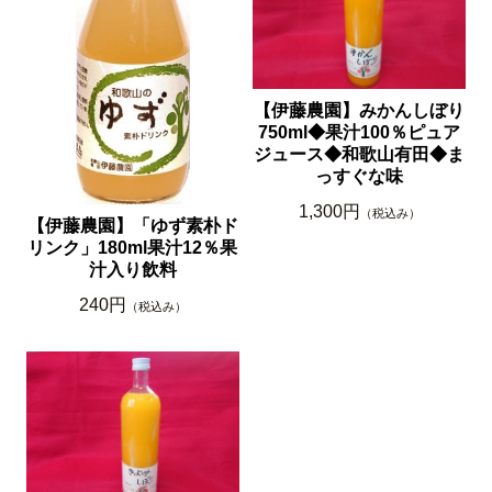
【伊藤農園】みかんしぼり
750ml◆果汁100％ピュア
ジュース◆和歌山有田◆ま
っすぐな味
1,300円
（税込み）
【伊藤農園】「ゆず素朴ド
リンク」180ml果汁12％果
汁入り飲料
240円
（税込み）