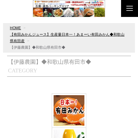
HOME
【有田みかんジュース】生産量日本一！あまーい有田みかん◆和歌山
県有田産
【伊藤農園】◆和歌山県有田市◆
【伊藤農園】◆和歌山県有田市◆
CATEGORY