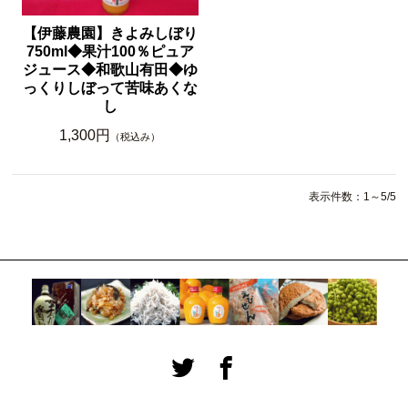
【伊藤農園】きよみしぼり
750ml◆果汁100％ピュア
ジュース◆和歌山有田◆ゆ
っくりしぼって苦味あくな
し
1,300円
（税込み）
表示件数：1～5/5