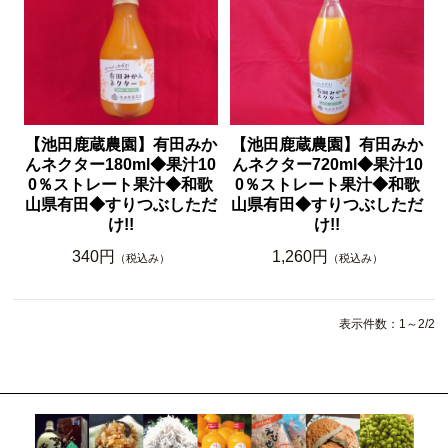
【池田鹿蔵農園】有田みか
【池田鹿蔵農園】有田みか
んネクター180ml◆果汁10
んネクター720ml◆果汁10
0％ストレート果汁◆和歌
0％ストレート果汁◆和歌
山県有田◆すりつぶしただ
山県有田◆すりつぶしただ
け!!
け!!
340円
1,260円
（税込み）
（税込み）
表示件数：1～2/2