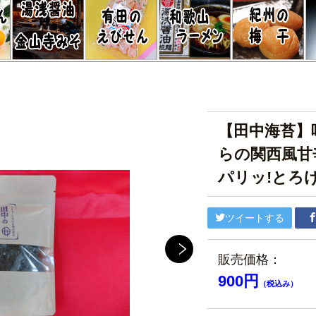
【田中海苔】
らの関西風甘
パリッ!とろ
ツイートする
販売価格：
900円
（税込み）