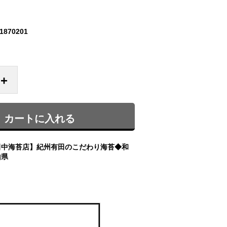
1870201
+
カートに入れる
田中海苔店】紀州有田のこだわり海苔◆和
山県