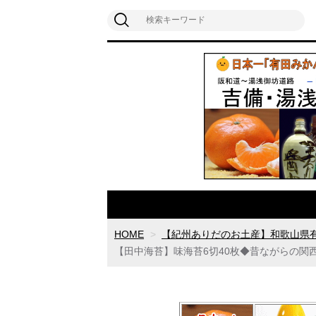
HOME
【紀州ありだのお土産】和歌山県
【田中海苔】味海苔6切40枚◆昔ながらの関