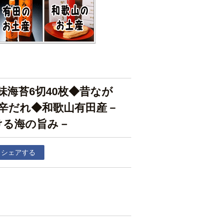
味海苔6切40枚◆昔なが
辛だれ◆和歌山有田産－
ける海の旨み－
シェアする