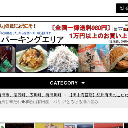
CATEGORY
有田市、湯浅町、広川町、有田川町
【田中海苔店】紀州有田のこだ
西風甘辛だれ◆和歌山有田産－パリッ!とろける海の旨み－