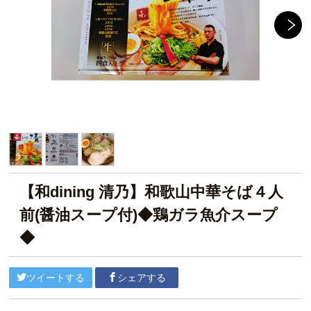
【和dining 清乃】和歌山中華そば４人
前(醤油スープ付)◆鶏ガラ魚介スープ
◆
ツイートする
シェアする