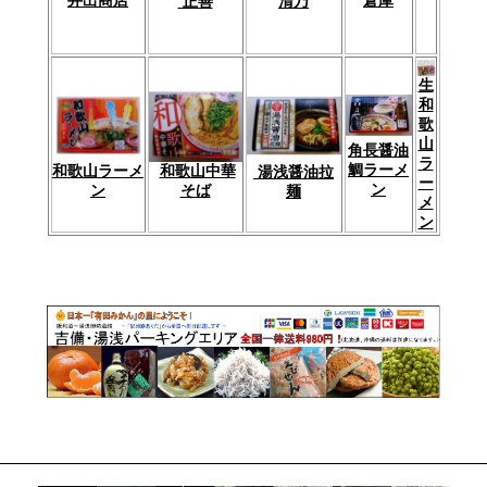
倉庫
井出商店
清乃
正善
生
和
歌
山
角長醤油
ラ
鯛ラーメ
和歌山中華
和歌山ラーメ
湯浅醤油拉
ー
ン
そば
ン
麺
メ
ン