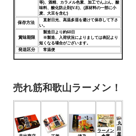
等)、酒精、カラメル色素、加工でんぷん、酸
味料、酸化防止剤(V.E)、(原材料の一部に小
麦、大豆を含む)
直射日光、高温多湿を避けて保存して下さ
保存方法
い。
製造日より約60日
賞味期限
※製造、入荷状況によりましては表記より
短くなる場合がございます。
発送区分
常温便
売れ筋和歌山ラーメン！
丸
田
ラーメン
屋