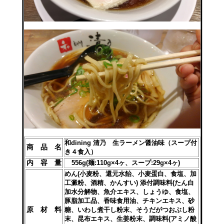
和dining 清乃 生ラーメン醤油味（スープ付
商 品 名
き４食入）
内 容 量
556g(麺:110g×4ヶ、スープ:29g×4ヶ)
めん(小麦粉、還元水飴、小麦蛋白、食塩、加
工澱粉、酒精、かんすい) 添付調味料(たん白
加水分解物、魚介エキス、しょうゆ、食塩、
豚脂加工品、香味食用油、チキンエキス、砂
原 材 料
糖、いわし煮干し粉末、そうだがつおぶし粉
末、昆布エキス、生姜粉末、調味料(アミノ酸