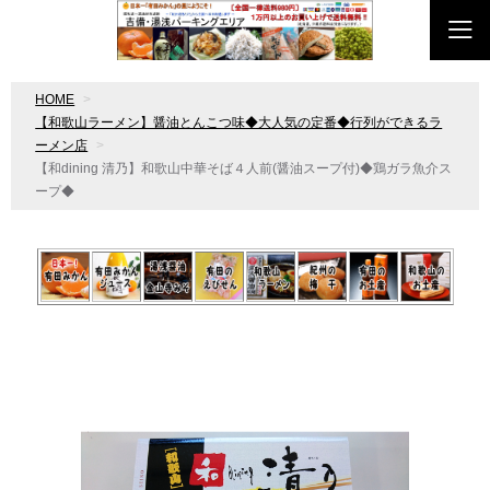
HOME
【和歌山ラーメン】醤油とんこつ味◆大人気の定番◆行列ができるラ
ーメン店
【和dining 清乃】和歌山中華そば４人前(醤油スープ付)◆鶏ガラ魚介ス
ープ◆