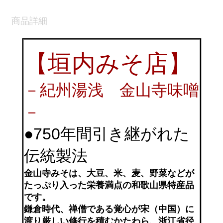
商品詳細
【垣内みそ店】
－紀州湯浅 金山寺味噌
－
●750年間引き継がれた
伝統製法
金山寺みそは、大豆、米、麦、野菜などが
たっぷり入った栄養満点の和歌山県特産品
です。
鎌倉時代、禅僧である覚心が宋（中国）に
渡り厳しい修行を積むかたわら、浙江省径