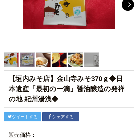
【垣内みそ店】金山寺みそ370ｇ◆日
本遺産「最初の一滴」醤油醸造の発祥
の地 紀州湯浅◆
ツイートする
シェアする
販売価格：