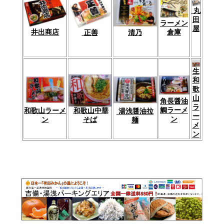
丸
田
ラーメン
屋
倉庫
井出商店
清乃
正善
生
和
歌
山
角長醤油
ラ
鯛ラーメ
和歌山中華
和歌山ラーメ
湯浅醤油拉
ー
ン
そば
ン
麺
メ
ン