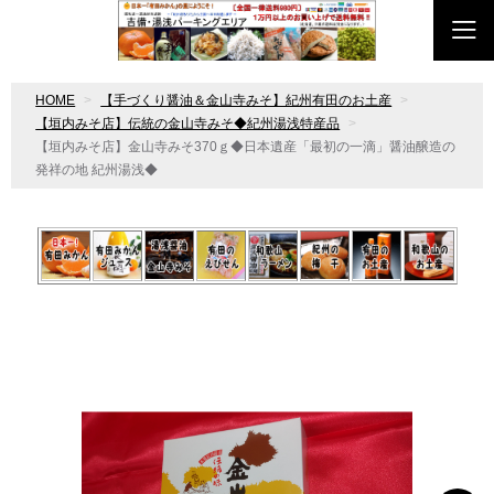
HOME
【手づくり醤油＆金山寺みそ】紀州有田のお土産
【垣内みそ店】伝統の金山寺みそ◆紀州湯浅特産品
【垣内みそ店】金山寺みそ370ｇ◆日本遺産「最初の一滴」醤油醸造の
発祥の地 紀州湯浅◆