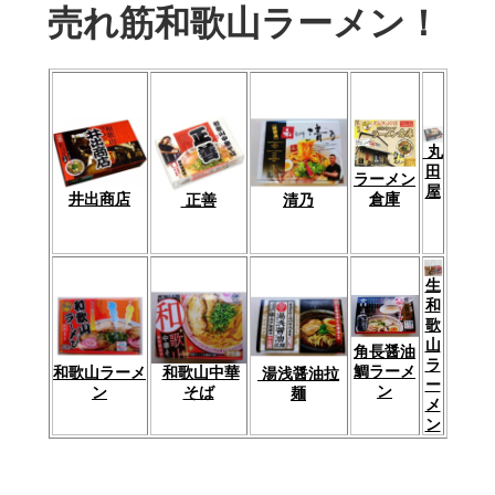
売れ筋和歌山ラーメン！
丸
田
ラーメン
屋
倉庫
井出商店
清乃
正善
生
和
歌
山
角長醤油
ラ
鯛ラーメ
和歌山中華
和歌山ラーメ
湯浅醤油拉
ー
ン
そば
ン
麺
メ
ン