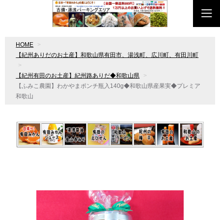
HOME
【紀州ありだのお土産】和歌山県有田市、湯浅町、広川町、有田川町
【紀州有田のお土産】紀州路ありだ◆和歌山県
【ふみこ農園】わかやまポンチ瓶入140g◆和歌山県産果実◆プレミア
和歌山