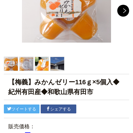
【梅義】みかんゼリー116ｇ×5個入◆
紀州有田産◆和歌山県有田市
ツイートする
シェアする
販売価格：