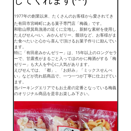
してくれます(^^)
1977年の創業以来、たくさんのお客様から愛されてき
た有田市宮崎町にある菓子専門店「梅義」です。
和歌山県箕島漁港の近くに立地し、新鮮な素材を使用し
たえびせんべい、みかんゼリー、饅頭など、お客様がま
た食べたいと心から喜んで頂けるお菓子作りに励んでい
ます。
特に「有田産みかんゼリー」は、15年以上のロングセラ
ーで、甘露煮がまるごと入ってほのかに梅酒がする「梅
ゼリー」も大人を中心に人気があります。
えびせんでは、「都」、「お好み」「ミックスせんべ
い」などが売れ筋商品で、一つ一つが丁寧に仕上げてい
ます。
当パーキングエリアでもお土産の定番となっている梅義
のオリジナル商品を是非お楽しみ下さい。