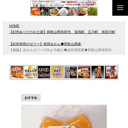
HOME
【紀州ありだのお土産】和歌山県有田市、湯浅町、広川町、有田川町
【紀州有田のゼリー】有田みかん◆和歌山県産
【梅義】みかんゼリー116ｇ×5個入◆紀州有田産◆和歌山県有田市