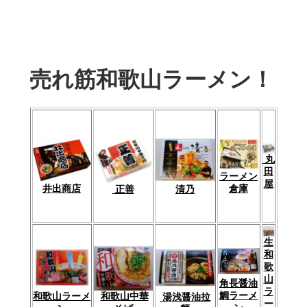
売れ筋和歌山ラーメン！
丸
田
ラーメン
屋
倉庫
井出商店
清乃
正善
生
和
歌
山
角長醤油
ラ
鯛ラーメ
和歌山中華
和歌山ラーメ
湯浅醤油拉
ー