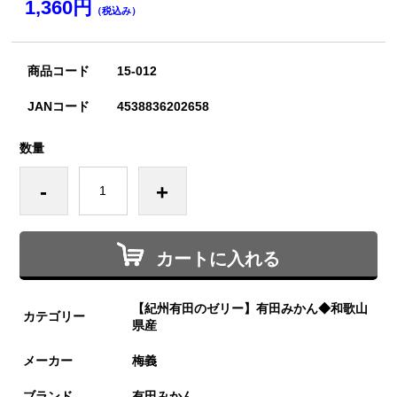
1,360円
（税込み）
商品コード
15-012
JANコード
4538836202658
数量
-
+
カートに入れる
【紀州有田のゼリー】有田みかん◆和歌山
カテゴリー
県産
メーカー
梅義
ブランド
有田みかん