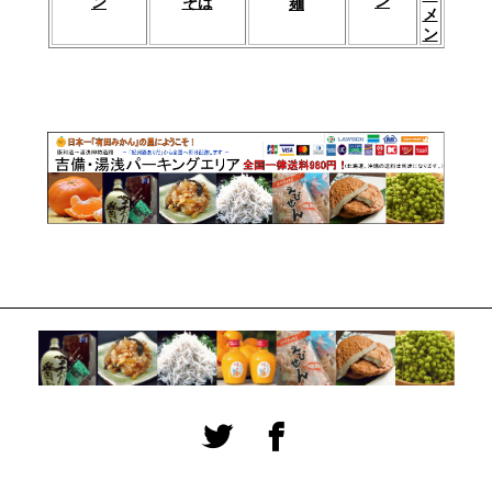
ン
そば
ン
麺
メ
ン