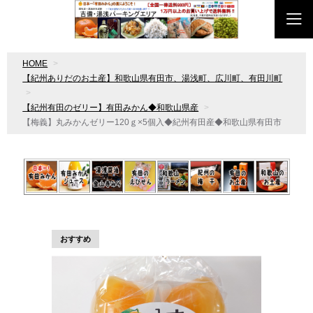
HOME
【紀州ありだのお土産】和歌山県有田市、湯浅町、広川町、有田川町
【紀州有田のゼリー】有田みかん◆和歌山県産
【梅義】丸みかんゼリー120ｇ×5個入◆紀州有田産◆和歌山県有田市