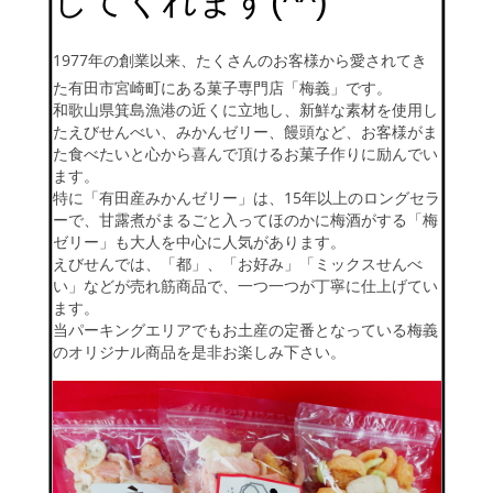
してくれます(^^)
1977年の創業以来、たくさんのお客様から愛されてき
た有田市宮崎町にある菓子専門店「梅義」です。
和歌山県箕島漁港の近くに立地し、新鮮な素材を使用し
たえびせんべい、みかんゼリー、饅頭など、お客様がま
た食べたいと心から喜んで頂けるお菓子作りに励んでい
ます。
特に「有田産みかんゼリー」は、15年以上のロングセラ
ーで、甘露煮がまるごと入ってほのかに梅酒がする「梅
ゼリー」も大人を中心に人気があります。
えびせんでは、「都」、「お好み」「ミックスせんべ
い」などが売れ筋商品で、一つ一つが丁寧に仕上げてい
ます。
当パーキングエリアでもお土産の定番となっている梅義
のオリジナル商品を是非お楽しみ下さい。