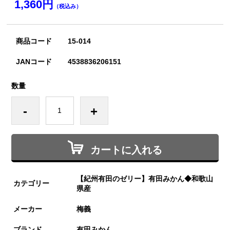
1,360円
（税込み）
商品コード
15-014
JANコード
4538836206151
数量
-
+
カートに入れる
【紀州有田のゼリー】有田みかん◆和歌山
カテゴリー
県産
メーカー
梅義
ブランド
有田みかん