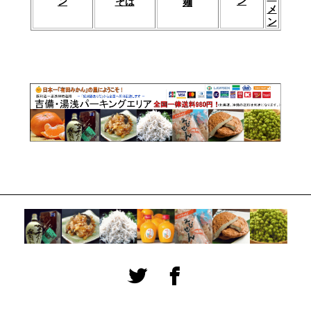
ン
そば
ン
麺
メ
ン