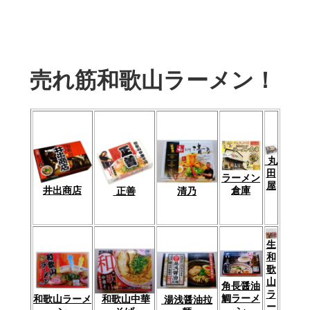
売れ筋和歌山ラーメン！
丸
田
ラーメン
屋
倉庫
井出商店
清乃
正善
生
和
歌
山
角長醤油
ラ
鯛ラーメ
和歌山中華
和歌山ラーメ
湯浅醤油拉
ー