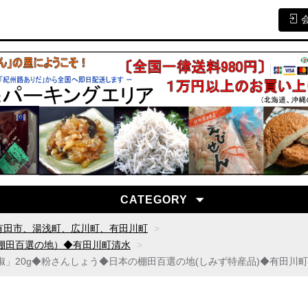
CATEGORY
有田市、湯浅町、広川町、有田川町
棚田百選の地）◆有田川町清水
」20g◆粉さんしょう◆日本の棚田百選の地(しみず特産品)◆有田川