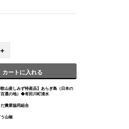
+
カートに入れる
和歌山産しみず特産品】あらぎ島（日本の
田百選の地）◆有田川町清水
りだ農業協同組合
どう山椒