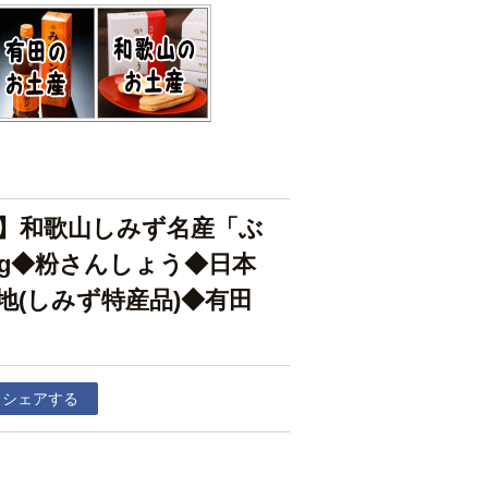
】和歌山しみず名産「ぶ
0g◆粉さんしょう◆日本
地(しみず特産品)◆有田
シェアする