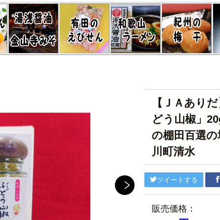
【ＪＡありだ
どう山椒」2
の棚田百選の
川町清水
ツイートする
販売価格：