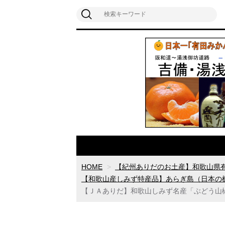
HOME
【紀州ありだのお土産】和歌山県
【和歌山産しみず特産品】あらぎ島（日本の
【ＪＡありだ】和歌山しみず名産「ぶどう山椒