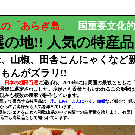
水の「あらぎ島」
- 国重要文化的
の地!! 人気の特産品
米、山椒、田舎こんにゃくなど
もんがズラリ!!
、
日本の棚田百選
に選ばれ、2013年には周囲の景観とともに
景観に選定されました。扇形とも舌状ともいわれるこの形状は
現在も複数の農家で耕作しています。
里」で販売する特産品は、
米、山椒、こんにゃく、佃煮
など都会では味
からのお客様から人気を集めています。
割のシェアを占める和歌山県の中でも随一の生産量を誇ります。有田川
元でも高級品として知られています。