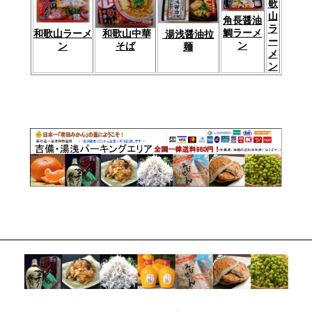
歌
山
角長醤油
ラ
鯛ラーメ
和歌山中華
和歌山ラーメ
湯浅醤油拉
ー
ン
そば
ン
麺
メ
ン