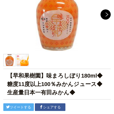
【早和果樹園】味まろしぼり180ml◆
糖度11度以上100％みかんジュース◆
生産量日本一有田みかん◆
ツイートする
シェアする