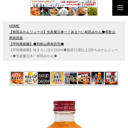
HOME
【有田みかんジュース】生産量日本一！あまーい有田みかん◆和歌山
県有田産
【早和果樹園】◆和歌山県有田市◆
【早和果樹園】味まろしぼり180ml◆糖度11度以上100％みかんジュー
ス◆生産量日本一有田みかん◆