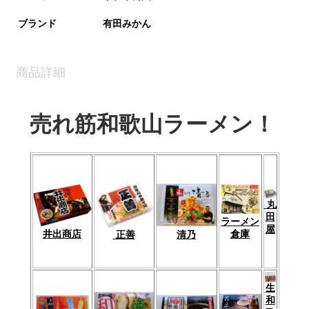
ブランド
有田みかん
商品詳細
売れ筋和歌山ラーメン！
丸
田
ラーメン
屋
倉庫
井出商店
清乃
正善
生
和