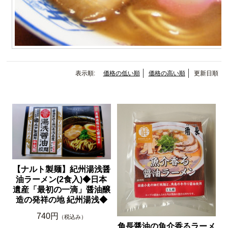
表示順:
価格の低い順
価格の高い順
更新日順
【ナルト製麺】紀州湯浅醤
油ラーメン(2食入)◆日本
遺産「最初の一滴」醤油醸
造の発祥の地 紀州湯浅◆
740円
（税込み）
角長醤油の魚介香るラーメ