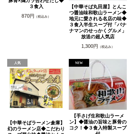
豚骨×鶏ガラ合わせだし◆
３食入
【中華そば丸田屋】とんこ
つ醤油味和歌山ラーメン◆
870円
（税込み）
地元に愛される名店の味◆
３食入半生スープ付「バナ
ナマンのせっかくグルメ」
放送の超人気店
1,300円
（税込み）
【手さげ生和歌山ラーメ
ン】◆醤油の旨味と豚骨の
【中華そばラーメン倉庫】
コク！◆３食入特製スープ
幻のラーメン店◆こだわり
付