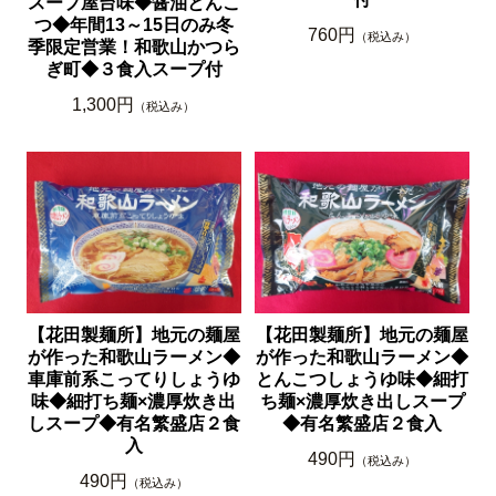
スープ屋台味◆醤油とんこ
つ◆年間13～15日のみ冬
760円
（税込み）
季限定営業！和歌山かつら
ぎ町◆３食入スープ付
1,300円
（税込み）
【花田製麺所】地元の麺屋
【花田製麺所】地元の麺屋
が作った和歌山ラーメン◆
が作った和歌山ラーメン◆
車庫前系こってりしょうゆ
とんこつしょうゆ味◆細打
味◆細打ち麺×濃厚炊き出
ち麺×濃厚炊き出しスープ
しスープ◆有名繁盛店２食
◆有名繁盛店２食入
入
490円
（税込み）
490円
（税込み）