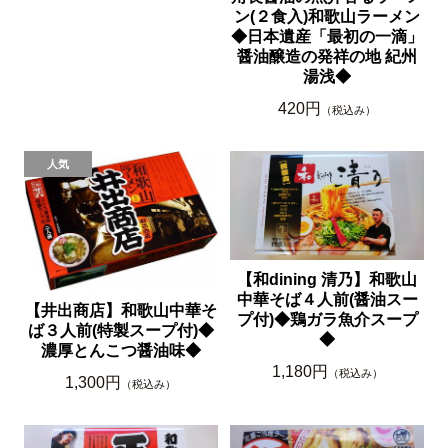
ン(２食入)和歌山ラーメン
◆日本遺産「最初の一滴」
醤油醸造の発祥の地 紀州
湯浅◆
420円
（税込み）
【和dining 清乃】和歌山
中華そば４人前(醤油スー
【井出商店】和歌山中華そ
プ付)◆鶏ガラ魚介スープ
ば３人前(特製スープ付)◆
◆
濃厚とんこつ醤油味◆
1,180円
（税込み）
1,300円
（税込み）