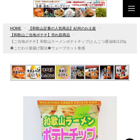
HOME
【和歌山定番の人気商品】紀州のお土産
【和歌山ご当地ポテチ】売れ筋商品
【ご当地ポテチ】和歌山ラーメンポテトチップ(とんこつ醤油味)120g
◆こだわり釜揚げ製法◆ウェーブカット食感