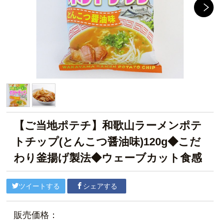
【ご当地ポテチ】和歌山ラーメンポテ
トチップ(とんこつ醤油味)120g◆こだ
わり釜揚げ製法◆ウェーブカット食感
ツイートする
シェアする
販売価格：