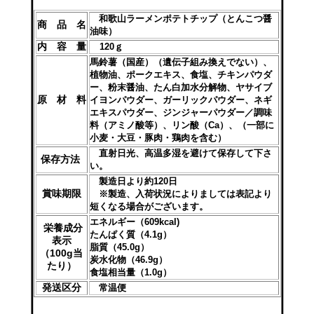
和歌山ラーメンポテトチップ（とんこつ醤
商 品 名
油味）
内 容 量
120ｇ
馬鈴薯（国産）（遺伝子組み換えでない）、
植物油、ポークエキス、食塩、チキンパウダ
ー、粉末醤油、たん白加水分解物、ヤサイブ
原 材 料
イヨンパウダー、ガーリックパウダー、ネギ
エキスパウダー、ジンジャーパウダー／調味
料（アミノ酸等）、リン酸（Ca）、（一部に
小麦・大豆・豚肉・鶏肉を含む）
直射日光、高温多湿を避けて保存して下さ
保存方法
い。
製造日より約120日
賞味期限
※製造、入荷状況によりましては表記より
短くなる場合がございます。
エネルギー（609kcal)
栄養成分
たんぱく質（4.1g）
表示
脂質（45.0g）
（100g当
炭水化物（46.9g）
たり）
食塩相当量（1.0g）
発送区分
常温便