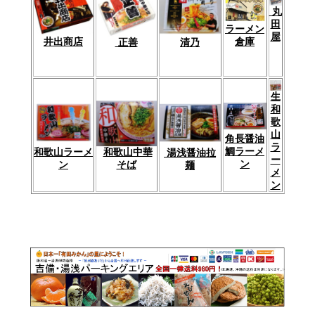
丸
田
ラーメン
屋
倉庫
井出商店
清乃
正善
生
和
歌
山
角長醤油
ラ
鯛ラーメ
和歌山中華
和歌山ラーメ
湯浅醤油拉
ー
ン
そば
ン
麺
メ
ン